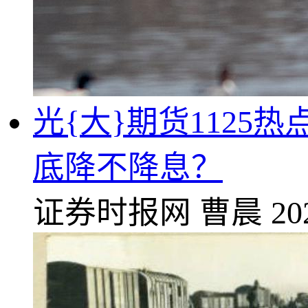
光{大}期货1125
底降不降息？
证券时报网
曹晨
20