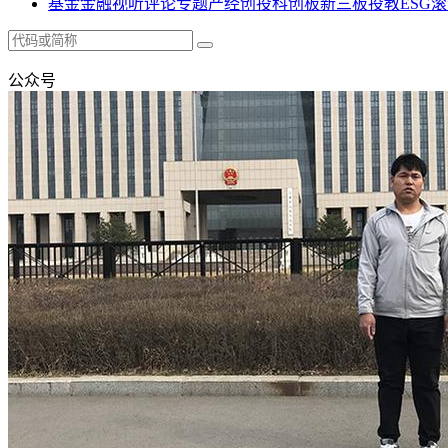
基金
金融
视听
评论
专题
产经
创投
科创板
新三板
投教
ESG
滚
公众号