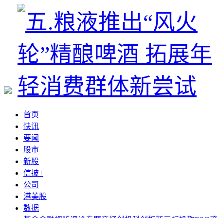
首页
快讯
要闻
股市
新股
信披+
公司
港美股
数据