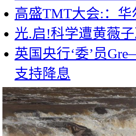
高盛TMT大会:：华
光.启!科学遭黄薇子减
英国央行‘委’员Gr
支持降息