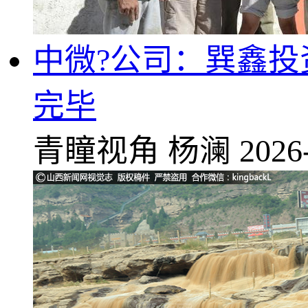
中微?公司：巽鑫投资
完毕
青瞳视角
杨澜
2026