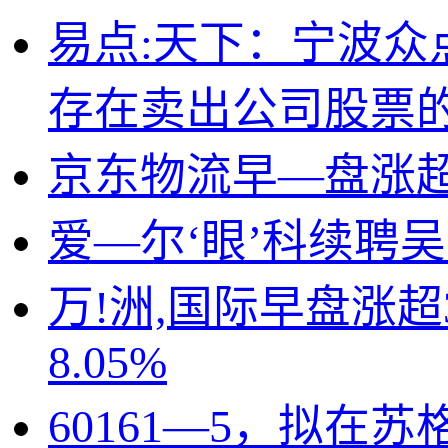
易点:天下：宁波众
存在卖出公司股票
京东物流早—盘涨超
爱—尔‘眼’科续聘吴士
万!洲,国际早盘涨
8.05%
60161—5，拟在