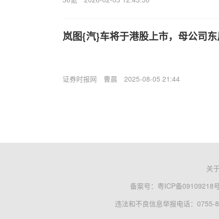
岚图{汽}车将于港股上市，母公司
证券时报网
曹晨
2025-08-05 21:44
关
备案号：
粤ICP备09109218
违法和不良信息举报电话：0755-83