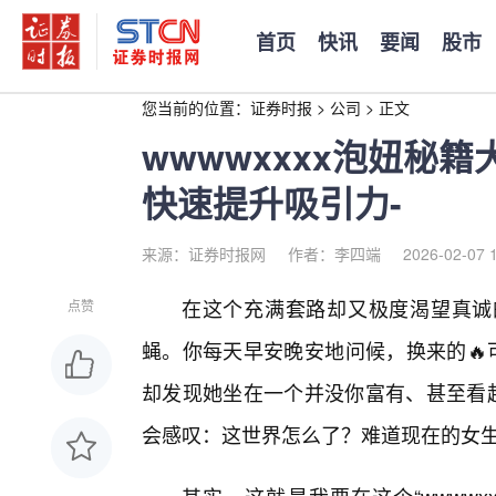
首页
快讯
要闻
股市
您当前的位置：
证券时报
>
公司
>
正文
wwwwxxxx泡妞秘
快速提升吸引力-
来源：证券时报网
作者：李四端
2026-02-07 
在这个充满套路却又极度渴望真诚
点赞
蝇。你每天早安晚安地问候，换来的🔥
却发现她坐在一个并没你富有、甚至看起
会感叹：这世界怎么了？难道现在的女