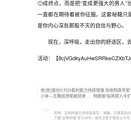
🙂成终点，而是把“变成更强大的男人
一直都在期待着被你征服。这套秘籍只
是你内心深处那股不灭的自信与野心。
现在，深呼吸，走出你的舒适区，
活动：【
8cjVGdkyAuHwSRRkeCZXbTJ
依{依}股份2;5Q3盈利能力持续增强 拟收购高爷家
小米—王腾因泄密被辞退
特朗普!拟将禁入令扩
声明：证券时报力求信息真实、准确，文章提及内
下载“证券时报”官方APP，或关注官方微信公众